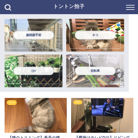
トントン拍子
扁桃腺手術
ネコ
自転車
DIY
DIY
ネコ
【猫のトリミング】長毛の猫
【壁掛けテレビDIY】リビング