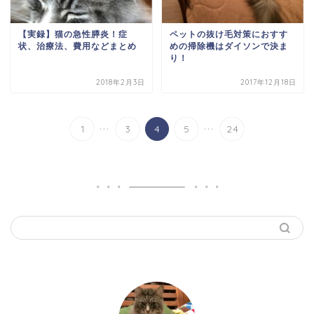
【実録】猫の急性膵炎！症
ペットの抜け毛対策におすす
状、治療法、費用などまとめ
めの掃除機はダイソンで決ま
り！
2018年2月3日
2017年12月18日
...
...
1
3
4
5
24