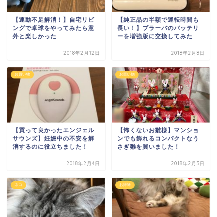
【運動不足解消！】自宅リビ
【純正品の半額で運転時間も
ングで卓球をやってみたら意
長い！】ブラーバのバッテリ
外と楽しかった
ーを増強版に交換してみた
2018年2月12日
2018年2月8日
お買い物
お買い物
【買って良かったエンジェル
【怖くないお雛様】マンショ
サウンズ】妊娠中の不安を解
ンでも飾れるコンパクトなう
消するのに役立ちました！
さぎ雛を買いました！
2018年2月4日
2018年2月3日
ネコ
お掃除