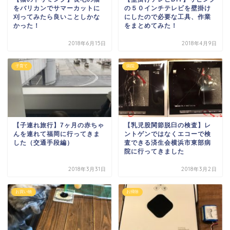
をバリカンでサマーカットに
の５０インチテレビを壁掛け
刈ってみたら良いことしかな
にしたので必要な工具、作業
かった！
をまとめてみた！
2018年6月15日
2018年4月9日
子育て
病院
【子連れ旅行】7ヶ月の赤ちゃ
【乳児股関節脱臼の検査】レ
んを連れて福岡に行ってきま
ントゲンではなくエコーで検
した（交通手段編）
査できる済生会横浜市東部病
院に行ってきました
2018年3月31日
2018年3月2日
お買い物
お掃除