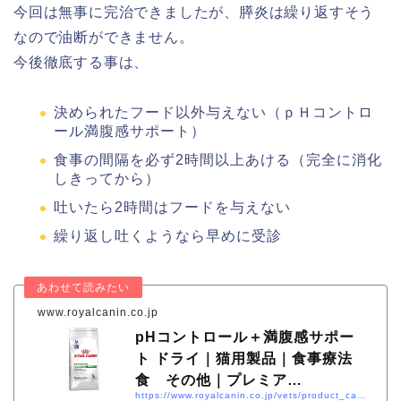
今回は無事に完治できましたが、膵炎は繰り返すそう
なので油断ができません。
今後徹底する事は、
決められたフード以外与えない（ｐＨコントロ
ール満腹感サポート）
食事の間隔を必ず2時間以上あける（完全に消化
しきってから）
吐いたら2時間はフードを与えない
繰り返し吐くようなら早めに受診
www.royalcanin.co.jp
pHコントロール＋満腹感サポー
ト ドライ｜猫用製品｜食事療法
食 その他｜プレミア…
https://www.royalcanin.co.jp/vets/product_cats/S_O-Kcal/