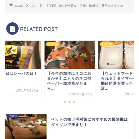
HOME
ネコ
【実録】猫の急性膵炎！症状、治療法、費用などまとめ
RELATED POST
い物
お買い物
ネコ
今年の加湿はネコにお
【ウェットフードもあげ
お誕生日はシーバの
かせ】ニトリのネコ型
られる】タイマー付き自
ーパー加湿器がたま
動給餌器を買ったら大
.
活...
2015年1
2016年9月22日
2019年6月6日
ペットの抜け毛対策におすすめの掃除機は
ダイソンで決まり！