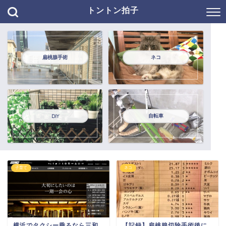
トントン拍子
扁桃腺手術
ネコ
自転車
DIY
子育て
ネコ
横浜でタクシー乗るなら三和
【記録】扁桃腺切除手術後に