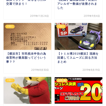
交通で決まり！
アレルギー数値が改善されま
した
2019年11月24日
2019年9月4日
子育て
子育て
【横浜市】市民税未申告の為
【トミカ博2019横浜】混雑を
保育料が最高額ってどういう
回避してスムーズに回る方法
事？？
まとめ
2019年8月30日
2019年8月19日
子育て
お買い物