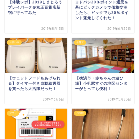
【体験レポ】2019しまじろう
ヨドバシ20％ポイント還元を
プレイパーク＠京王百貨店新
基にビックカメラで価格交渉
宿に行ってみた
したら、ビックでも20％ポイ
ント還元してくれた！
2019年8月13日
2019年6月22日
お買い物
子育て
【ウェットフードもあげられ
【横浜市・赤ちゃんの遊び
る】タイマー付き自動給餌器
場】小机駅すぐの地区センタ
を買ったら大活躍だった！
ーがとっても便利！
2019年6月6日
2019年5月23日
アプリ
お掃除