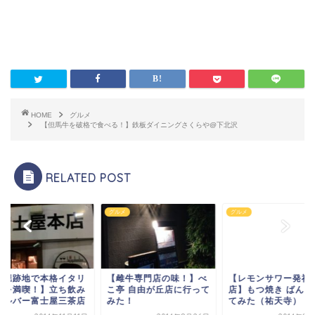
HOME
グルメ
【但馬牛を破格で食べる！】鉄板ダイニングさくらや@下北沢
RELATED POST
メ
グルメ
グルメ
釣堀跡地で本格イタリ
【雌牛専門店の味！】べ
【レモンサワー発祥
ンを満喫！】立ち飲み
こ亭 自由が丘店に行って
店】もつ焼き ばんに
リルバー富士屋三茶店
みた！
てみた（祐天寺）