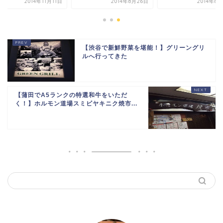
2014年11月11日
2014年8月26日
2014年8
【渋谷で新鮮野菜を堪能！】グリーングリ
ルへ行ってきた
【蒲田でA5ランクの特選和牛をいただ
く！】ホルモン道場スミビヤキニク焼市...