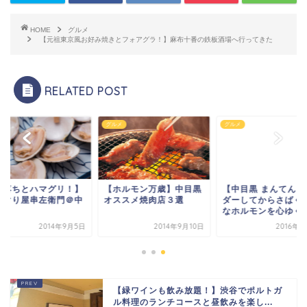
HOME
グルメ
【元祖東京風お好み焼きとフォアグラ！】麻布十番の鉄板酒場へ行ってきた
RELATED POST
メ
グルメ
グルメ
中落ちとハマグリ！】
【ホルモン万歳】中目黒
【中目黒 まんてん】
まぐり屋串左衛門＠中
オススメ焼肉店３選
ダーしてからさばく
黒
なホルモンを心ゆくま.
2014年9月5日
2014年9月10日
2016年
【緑ワインも飲み放題！】渋谷でポルトガ
ル料理のランチコースと昼飲みを楽し...