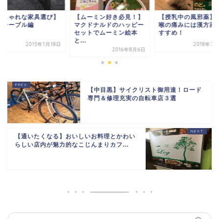
おしゃれな家具選び】
【ムーミン好き必見！】
【授乳中の風邪薬】
ーテーブル編
マクドナルドのハッピー
喉の痛みには漢方薬
セットでムーミン絵本
すすめ！
と...
2015年1月18日
2018年7
2016年8月6日
【中目黒】サイクリスト御用達！ロード
専門＆修理充実の自転車店３選
【通いたくなる】おいしいお料理とかわい
らしい店内が魅力的なこじんまりカフ...