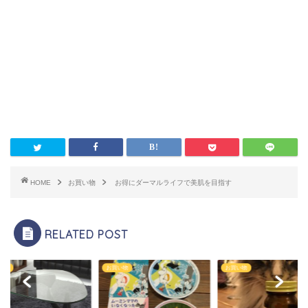
HOME
お買い物
お得にダーマルライフで美肌を目指す
RELATED POST
い物
お買い物
お買い物