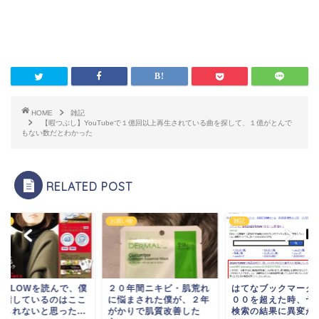
HOME
雑記
【暇つぶし】YouTubeで１億回以上再生されている曲を探して、１億がとんで
もない数だとわかった
RELATED POST
い物
お買い物
雑記
誌GLOWを読んで、僕
２０年間ニキビ・肌荒れ
はてなブックマーク
目指しているのはここ
に悩まされた僕が、２年
００を超えた時、ヤ
もしれないと思った...
がかりで肌質改善した
検索の結果に異変が