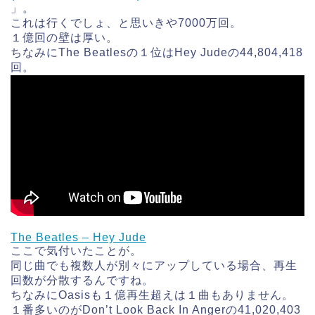
」。
これは行くでしょ、と思いきや7000万回。
１億回の壁は厚い。
ちなみにThe Beatlesの１位はHey Judeの44,804,418
回。
The Beatles – Hey Jude
ここで気付いたことが。
同じ曲でも複数人が別々にアップしている場合、再生
回数が分散するんですね。
ちなみにOasisも１億再生超えは１曲もありません。
１番多いのがDon’t Look Back In Angerの41,020,403