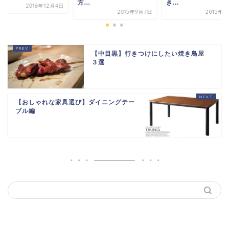
方...
き...
2016年12月4日
2015年9月7日
2015年2
【中目黒】行きつけにしたい焼き鳥屋
３選
【おしゃれな家具選び】ダイニングテー
ブル編