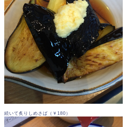
続いて炙りしめさば（￥180）