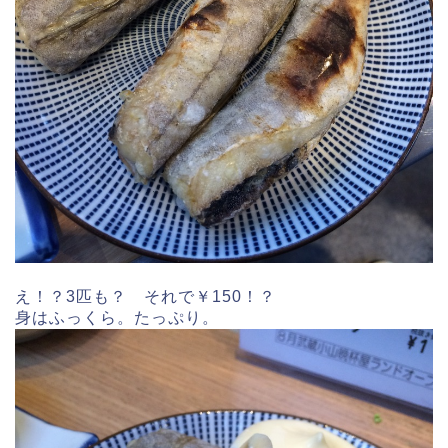
え！？3匹も？ それで￥150！？
身はふっくら。たっぷり。